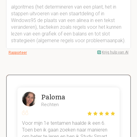
algoritmes (het determineren van een plant, het in
stappen uitvoeren van een staartdeling of in
Windows95 de plaats van een alinea in een tekst
veranderen), tactieken zoals regels voor het kunnen
lezen van een grafiek of een balans en tot slot
strategieën (algemene regels voor probleemaanpak).
Krijg hulp van AI
Rapporteer
Paloma
Rechten
Voor mijn 1e tentamen haalde ik een 6.
M
Toen ben ik gaan zoeken naar manieren
v
om beter te leren en ben ik Study Smart
a