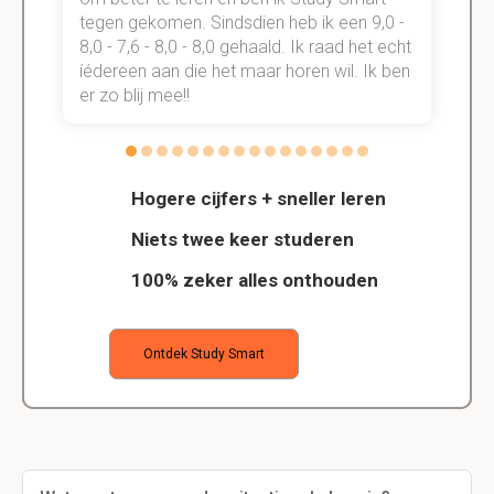
tegen gekomen. Sindsdien heb ik een 9,0 -
s
t
8,0 - 7,6 - 8,0 - 8,0 gehaald. Ik raad het echt
k
n.
íédereen aan die het maar horen wil. Ik ben
d
er zo blij mee!!
Hogere cijfers + sneller leren
Niets twee keer studeren
100% zeker alles onthouden
Ontdek Study Smart