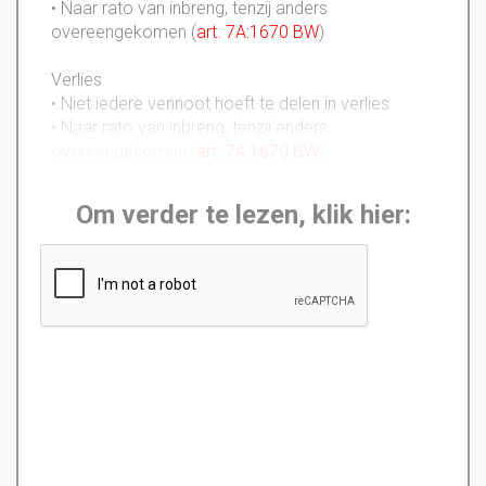
• Naar rato van inbreng, tenzij anders
overeengekomen (
art.
7A
:1670 BW
)
Verlies
• Niet iedere vennoot hoeft te delen in verlies
• Naar rato van inbreng, tenzij anders
overeengekomen (
art.
7A
:1670 BW
)
Om verder te lezen, klik hier: