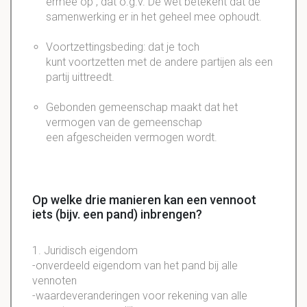
ermee op , dat o.g.v. De wet betekent dat de
samenwerking er in het geheel mee ophoudt.
Voortzettingsbeding: dat je toch
kunt voortzetten met de andere partijen als een
partij uittreedt.
Gebonden gemeenschap maakt dat het
vermogen van de gemeenschap
een afgescheiden vermogen wordt.
Op welke drie manieren kan een vennoot
iets (bijv. een pand) inbrengen?
1.
Juridisch
eigendom
-onverdeeld
eigendom
van het pand bij alle
vennoten
-
waardeveranderingen
voor rekening van alle