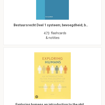
Bestuursrecht Deel 1 systeem; bevoegdheid; b…
flashcards
473
& notities
Exploring humans an introduction to the phil…