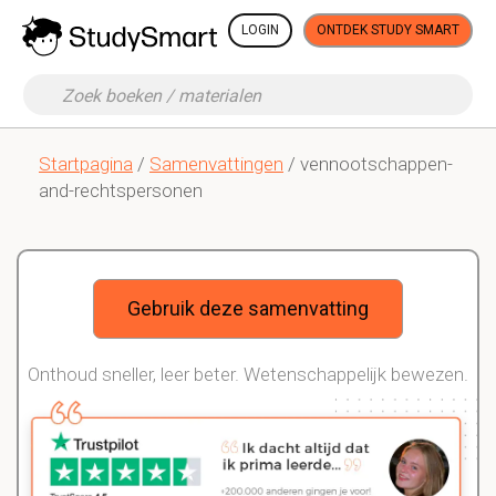
LOGIN
ONTDEK STUDY SMART
Startpagina
/
Samenvattingen
/ vennootschappen-
and-rechtspersonen
Gebruik deze samenvatting
Onthoud sneller, leer beter. Wetenschappelijk bewezen.