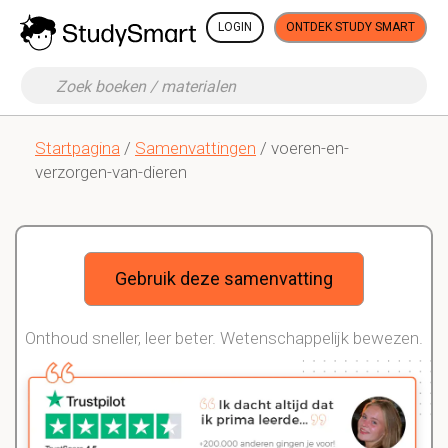
LOGIN
ONTDEK STUDY SMART
Startpagina
/
Samenvattingen
/ voeren-en-
verzorgen-van-dieren
Gebruik deze samenvatting
Onthoud sneller, leer beter. Wetenschappelijk bewezen.