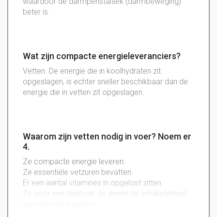
waardoor de darmperistaltiek (darmbeweging)
beter is.
Wat zijn compacte energieleveranciers?
Vetten. De energie die in koolhydraten zit
opgeslagen, is echter sneller beschikbaar dan de
energie die in vetten zit opgeslagen.
Waarom zijn vetten nodig in voer? Noem er
4.
Ze compacte energie leveren.
Ze essentiële vetzuren bevatten.
Er een aantal vitamines in opgelost zitten.
Ze voor een deel van de dieren de smakelijkheid
van het voer bepalen.