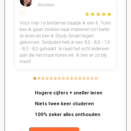
Rechten
Voor mijn 1e tentamen haalde ik een 6. Toen
n
ben ik gaan zoeken naar manieren om beter
te leren en ben ik Study Smart tegen
gekomen. Sindsdien heb ik een 9,0 - 8,0 - 7,6
b
- 8,0 - 8,0 gehaald. Ik raad het echt íédereen
aan die het maar horen wil. Ik ben er zo blij
s
mee!!
Hogere cijfers + sneller leren
Niets twee keer studeren
100% zeker alles onthouden