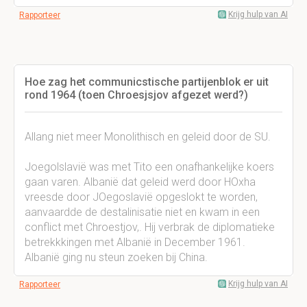
Krijg hulp van AI
Rapporteer
Hoe zag het communicstische partijenblok er uit
rond 1964 (toen Chroesjsjov afgezet werd?)
Allang niet meer Monolithisch en geleid door de SU.
Joegolslavië was met Tito een onafhankelijke koers
gaan varen. Albanië dat geleid werd door HOxha
vreesde door JOegoslavië opgeslokt te worden,
aanvaardde de destalinisatie niet en kwam in een
conflict met Chroestjov,. Hij verbrak de diplomatieke
betrekkkingen met Albanië in December 1961.
Albanië ging nu steun zoeken bij China.
Krijg hulp van AI
Rapporteer