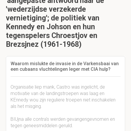
'aangepaste antwoord'naar de
'wederzijdse verzekerde
vernietiging'; de politiek van
Kennedy en Johson en hun
tegenspelers Chroestjov en
Brezsjnez (1961-1968)
Waarom mislukte de invasie in de Varkensbaai van
een cubaans vluchtelingen leger met CIA hulp?
Organisatie liep mank, Castro was ingelicht, de
motivatie van de landingstroepen was laag en
KEnnedy wou zijn reguliere troepen niet inschakelen
als het misging.
BIUjna alle contra's werden gevangengevnomen en
tegen geneesmiddelen geruild.