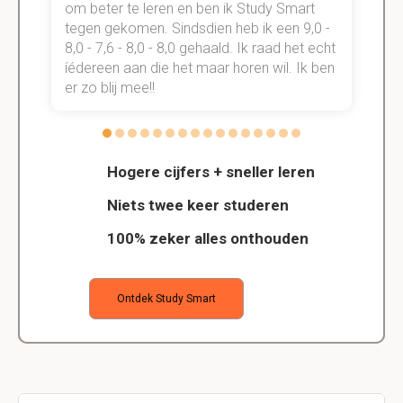
om beter te leren en ben ik Study Smart
a
tegen gekomen. Sindsdien heb ik een 9,0 -
s
t
8,0 - 7,6 - 8,0 - 8,0 gehaald. Ik raad het echt
k
n.
íédereen aan die het maar horen wil. Ik ben
d
er zo blij mee!!
Hogere cijfers + sneller leren
Niets twee keer studeren
100% zeker alles onthouden
Ontdek Study Smart