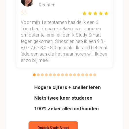
Rechten
Voor mijn 1e tentamen haalde ik een 6.
M
Toen ben ik gaan zoeken naar manieren
v
om beter te leren en ben ik Study Smart
a
tegen gekomen. Sindsdien heb ik een 9,0 -
s
t
8,0 - 7,6 - 8,0 - 8,0 gehaald. Ik raad het echt
k
n.
íédereen aan die het maar horen wil. Ik ben
d
er zo blij mee!!
Hogere cijfers + sneller leren
Niets twee keer studeren
100% zeker alles onthouden
Ontdek Study Smart