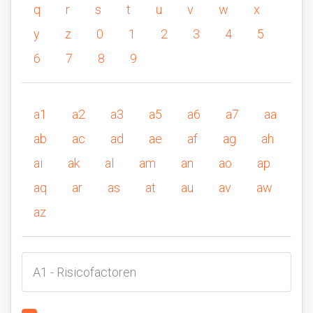
q
r
s
t
u
v
w
x
y
z
0
1
2
3
4
5
6
7
8
9
a1
a2
a3
a5
a6
a7
aa
ab
ac
ad
ae
af
ag
ah
ai
ak
al
am
an
ao
ap
aq
ar
as
at
au
av
aw
az
A1 - Risicofactoren