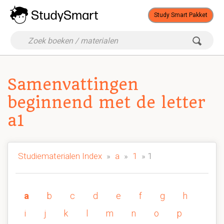
Study Smart Pakket
Samenvattingen
beginnend met de letter
a1
Studiematerialen Index
»
a
»
1
» 1
a
b
c
d
e
f
g
h
i
j
k
l
m
n
o
p