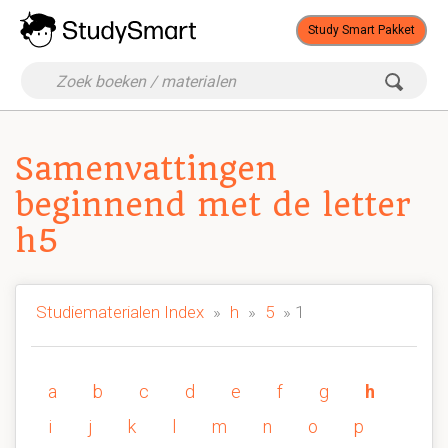
Study Smart Pakket
Samenvattingen
beginnend met de letter
h5
Studiematerialen Index
»
h
»
5
» 1
a
b
c
d
e
f
g
h
i
j
k
l
m
n
o
p