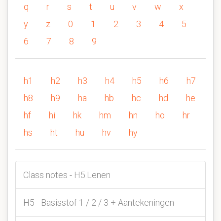
q
r
s
t
u
v
w
x
y
z
0
1
2
3
4
5
6
7
8
9
h1
h2
h3
h4
h5
h6
h7
h8
h9
ha
hb
hc
hd
he
hf
hi
hk
hm
hn
ho
hr
hs
ht
hu
hv
hy
Class notes - H5.Lenen
H5 - Basisstof 1 / 2 / 3 + Aantekeningen