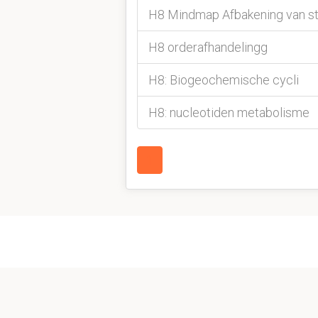
H8 Mindmap Afbakening van s
H8 orderafhandelingg
H8: Biogeochemische cycli
H8: nucleotiden metabolisme
1