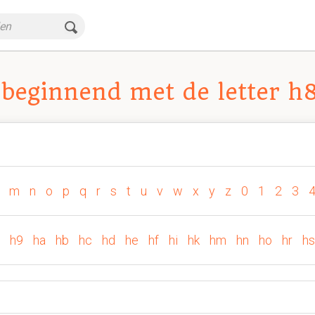
beginnend met de letter h
m
n
o
p
q
r
s
t
u
v
w
x
y
z
0
1
2
3
h9
ha
hb
hc
hd
he
hf
hi
hk
hm
hn
ho
hr
hs