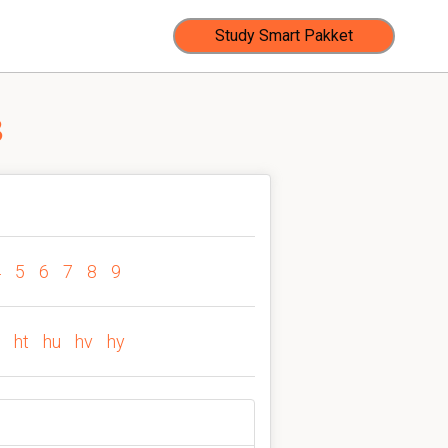
Study Smart Pakket
8
4
5
6
7
8
9
ht
hu
hv
hy