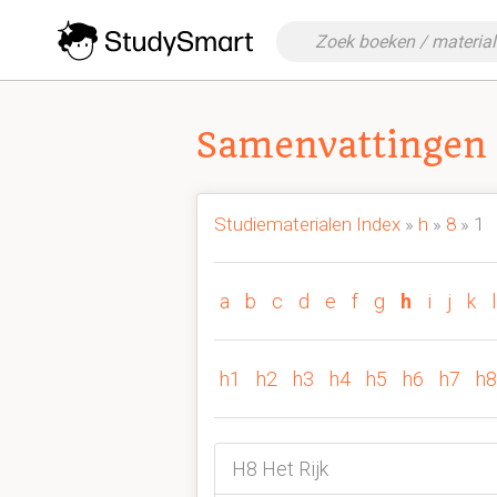
Samenvattingen 
Studiematerialen Index
»
h
»
8
» 1
a
b
c
d
e
f
g
h
i
j
k
l
h1
h2
h3
h4
h5
h6
h7
h8
H8 Het Rijk