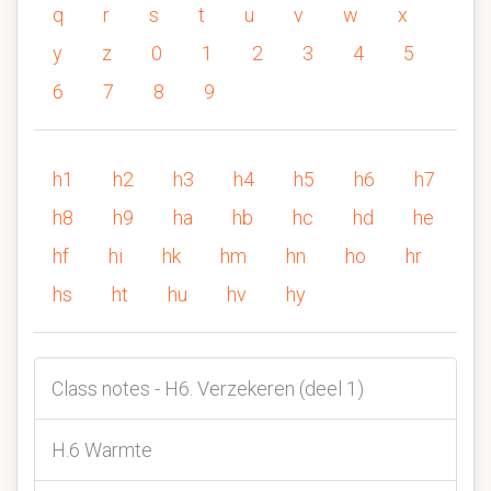
q
r
s
t
u
v
w
x
y
z
0
1
2
3
4
5
6
7
8
9
h1
h2
h3
h4
h5
h6
h7
h8
h9
ha
hb
hc
hd
he
hf
hi
hk
hm
hn
ho
hr
hs
ht
hu
hv
hy
Class notes - H6. Verzekeren (deel 1)
H.6 Warmte