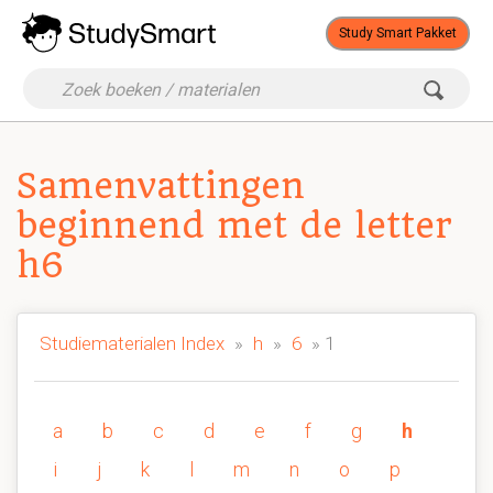
Study Smart Pakket
Samenvattingen
beginnend met de letter
h6
Studiematerialen Index
»
h
»
6
» 1
a
b
c
d
e
f
g
h
i
j
k
l
m
n
o
p