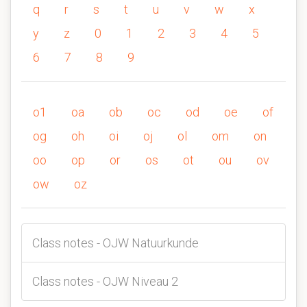
q
r
s
t
u
v
w
x
y
z
0
1
2
3
4
5
6
7
8
9
o1
oa
ob
oc
od
oe
of
og
oh
oi
oj
ol
om
on
oo
op
or
os
ot
ou
ov
ow
oz
Class notes - OJW Natuurkunde
Class notes - OJW Niveau 2