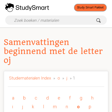
Study Smart Pakket
Samenvattingen
beginnend met de letter
oj
Studiematerialen Index
»
o
»
j
» 1
a
b
c
d
e
f
g
h
i
j
k
l
m
n
o
p