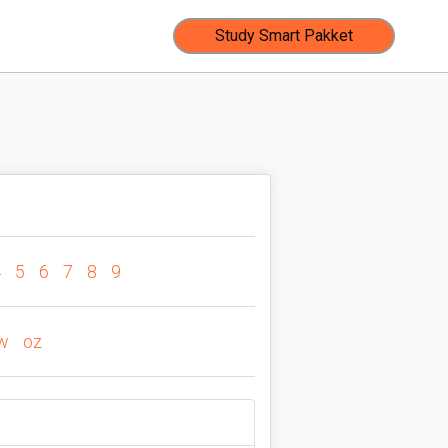
Study Smart Pakket
4
5
6
7
8
9
w
oz