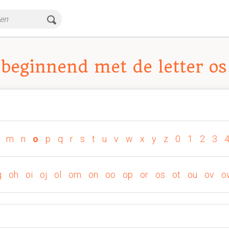
beginnend met de letter os
m
n
o
p
q
r
s
t
u
v
w
x
y
z
0
1
2
3
g
oh
oi
oj
ol
om
on
oo
op
or
os
ot
ou
ov
o