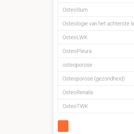
OsteoIlium
Osteologie van het achterste l
OsteoLWK
OsteoPleura
osteoporose
Osteoporose (gezondheid)
OsteoRenalis
OsteoTWK
1