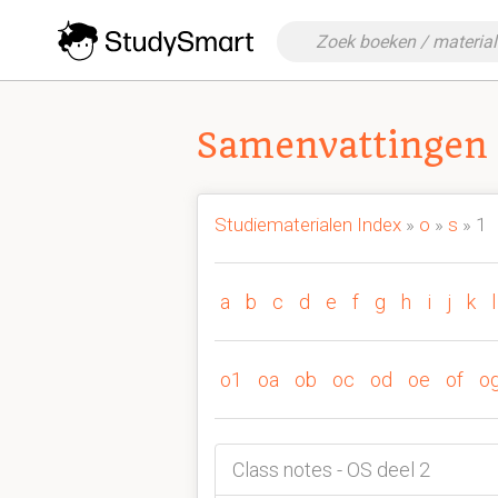
Samenvattingen 
Studiematerialen Index
»
o
»
s
» 1
a
b
c
d
e
f
g
h
i
j
k
l
o1
oa
ob
oc
od
oe
of
o
Class notes - OS deel 2