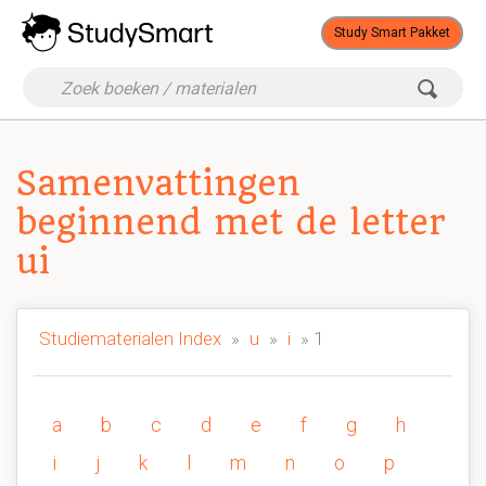
Study Smart Pakket
Samenvattingen
beginnend met de letter
ui
Studiematerialen Index
»
u
»
i
» 1
a
b
c
d
e
f
g
h
i
j
k
l
m
n
o
p