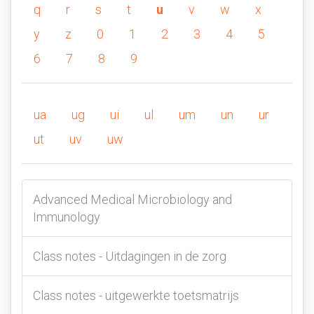
q
r
s
t
u
v
w
x
y
z
0
1
2
3
4
5
6
7
8
9
ua
ug
ui
ul
um
un
ur
ut
uv
uw
Advanced Medical Microbiology and
Immunology
Class notes - Uitdagingen in de zorg
Class notes - uitgewerkte toetsmatrijs