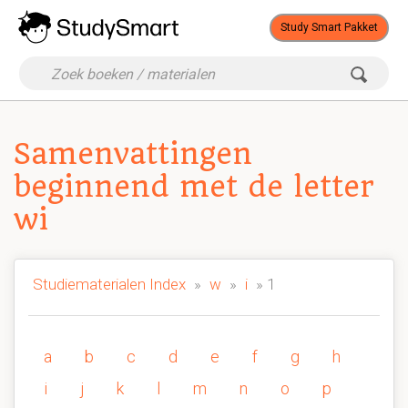
Study Smart Pakket
Samenvattingen
beginnend met de letter
wi
Studiematerialen Index
»
w
»
i
» 1
a
b
c
d
e
f
g
h
i
j
k
l
m
n
o
p