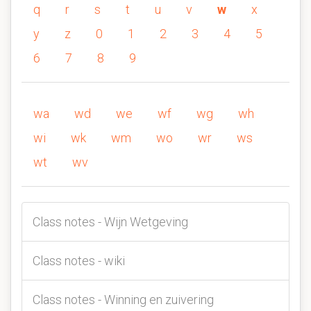
q
r
s
t
u
v
w
x
y
z
0
1
2
3
4
5
6
7
8
9
wa
wd
we
wf
wg
wh
wi
wk
wm
wo
wr
ws
wt
wv
Class notes - Wijn Wetgeving
Class notes - wiki
Class notes - Winning en zuivering