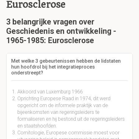
Eurosclerose
3 belangrijke vragen over
Geschiedenis en ontwikkeling -
1965-1985: Eurosclerose
Met welke 3 gebeurtenissen hebben de lidstaten
hun hoofdrol bij het integratieproces
onderstreept?
Akkoord van Luxemburg 1966
Oprichting Europese Raad in 1974, dit werd
opgericht om de informele praktijk van de
bijeenkomsten van regeringsleiders te
formaliseren en hij bestond uit de regeringsleiders
en staatshoofden.
Comitologie, Europese commissie moest voor