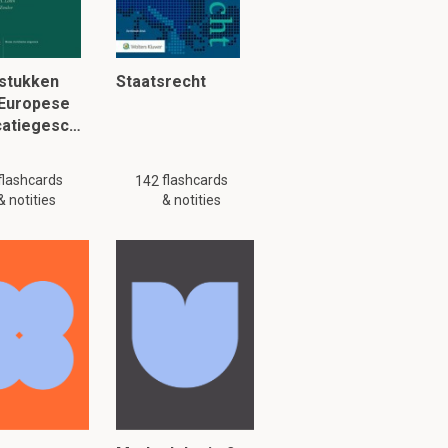
k.
stukken
Staatsrecht
 Europese
catiegesc…
ngeveer 10-15
flashcards
flashcards
142
& notities
& notities
iet worden