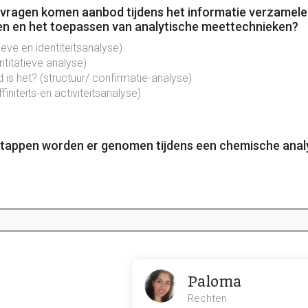
e vragen komen aanbod tijdens het informatie verzamele
en en het toepassen van analytische meettechnieken?
tieve en
identiteitsanalyse
)
ntitatieve analyse)
 is het? (structuur/ confirmatie-analyse)
ffiniteits-en activiteitsanalyse)
tappen worden er genomen tijdens een chemische analy
ikte analytische methode.
king
ewerkte monsters
lytische data
Paloma
Rechten
slaglegging