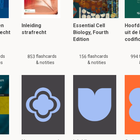
e analyse?
lasma
. Het is vrij complex daarom is een voorbewerking belangrij
en
Inleiding
Essential Cell
Hoofd
echt
strafrecht
Biology, Fourth
uit de
 zijn de nadelen van serum
Edition
codifi
loeistof na stolling van bloed. Het stollen van het bloed duurt o
eratuur.
rds
flashcards
flashcards
853
156
994
es
& notities
& notities
en gaan kapot tijdens het stollen. Hierdoor kan iets met ijzer n
lezen, klik hier: