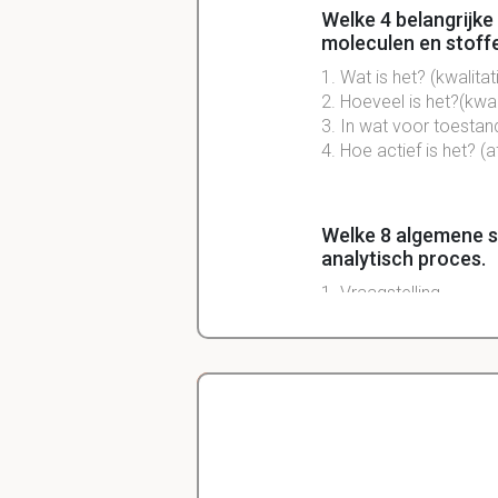
Welke 4 belangrijk
moleculen en stoff
1. Wat is het? (kwalita
2. Hoeveel is het?(kwa
3. In wat voor toestand
4. Hoe actief is het? (a
Welke 8 algemene s
analytisch proces.
1. Vraagstelling
2. Selectie van gesch
3. Monsterafname
4. Monstervoorbewer
5. Analyse van voorb
6. Verwerking van ana
Delano
Diergeneeskunde
7. Interpretatie en ver