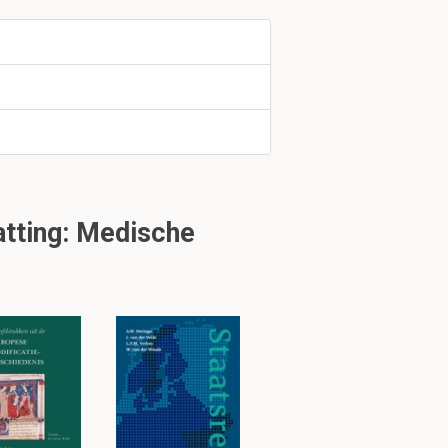
is in de
yse gedaan moet
sis met elkaar
tting: Medische
fname aan
kt in de