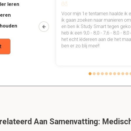
ler leren
al mn
Voor mijn 1e tentamen haalde ik 
deren
 punten
ik gaan zoeken naar manieren om 
thouden
beschrijving van klinische chemie
oon een heel
en ben ik Study Smart tegen gek
 waarmee ik
heb ik een 9,0 - 8,0 - 7,6 - 8,0 - 8,
sche-chemische
bepalingen die een
diagnostische
waarde
(voor e
tudie gewoon
het echt íédereen aan die het maar
 wel chemie in het ziekenhuis genoemd.
ben er zo blij mee!!
t
 vragen komen aan bod tijdens het uitvoeren van een kli
atiënt
g? (kwalitatieve analyse)
antitatieve analyse)
affiniteits-en activiteitsanalyse)
idelijke verschillende tussen klinische chemie en analyt
elateerd Aan Samenvatting: Medisch
van verschillende methoden en technieken om allerlei stoffen te 