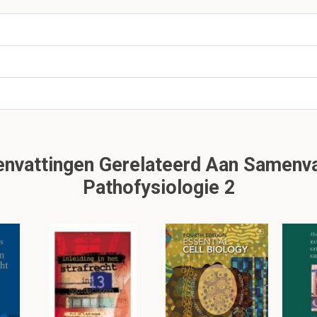
e resultaten worden gebruikt voor het correleren van een
 is er extra medische kennis nodig en staat de patiënt centraal.
ke stap bij klinische chemische analyse die niet verwerkt 
oor analytische analyse?
che
chemische analyse
vult
een arts een
formulier
in welke anal
ient als een grote biomarker. Verder komen de stappen in de ba
vattingen Gerelateerd Aan Samenva
Pathofysiologie 2
de moet bij klinische chemische analyse de monstera
tief
zijn voor het
ziektebeeld
/ diagnose.
ar
denk hierbij aan bloed.
teriaal voor monsterafname wordt er het meest gebrui