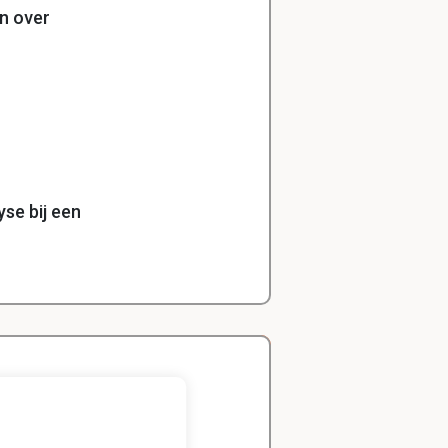
n over
se bij een
Zeger
Handels- wetenschap