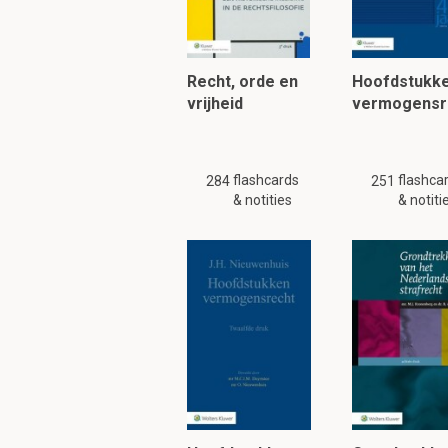
klinische chemisch
Vol
bloed
, serum en
p
Recht, orde en
Hoofdstukk
vrijheid
vermogensr
Wat is serum en wat
Serum is een heldere v
minuten bij kamertemp
flashcards
flashca
284
251
& notities
& notiti
Nadeel: Rode bloedcell
onderzocht.
Om verder te 