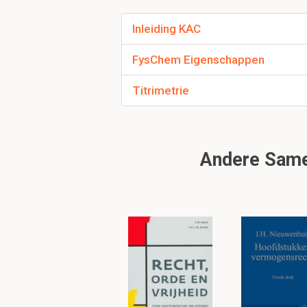
-
Medisch
: aangetoond
ziektebeeld. Bovendien
Inleiding KAC
FysChem Eigenschappen
Wat is een belangrij
Titrimetrie
algemene stappen v
De
aanvraag
. Bij
klinis
worden. Het lichaam d
overeen.
Andere Samen
Aan welke voorwaar
voldoen?
1. Het moet
representa
2. Makkelijk
verkrijgba
Welke onderzoeksma