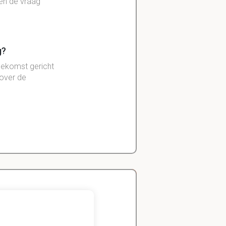
 en de vraag
g?
toekomst gericht
 over de
g, en de omgang
Zeger
 verwezenlijken
rd om de
Handels- wetenschap