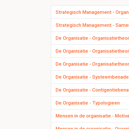
- Het ontwikkelen van
- Het opzetten va ne
Strategisch Management - Organ
Strategisch Management - Same
Welke fasen worden
De Organisatie - Organisatietheor
Operationeel plan, bud
De Organisatie - Organisatietheo
De Organisatie - Organisatietheo
De Organisatie - Systeembenade
De Organisatie - Contigentieben
Welke elementen o
De Organisatie - Typologieen
- Wat de medewerkers 
- Wat voor toegevoegd
Mensen in de organisatie - Motiva
- Met wat en waarin de
- En is gebaseerd op 
Mensen in de organisatie - Organi