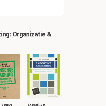
uk 1.3
ng: Organizatie &
etbare
nsense
Executive