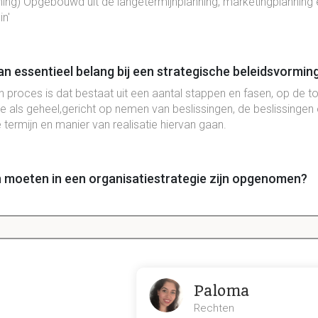
ning) Opgebouwd uit de langetermijnplanning, marketingplanning
in'
an essentieel belang bij een strategische beleidsvormin
een proces is dat bestaat uit een aantal stappen en fasen, op de 
tie als geheel,gericht op nemen van beslissingen, de beslissingen
 termijn en manier van realisatie hiervan gaan.
moeten in een organisatiestrategie zijn opgenomen?
en, voorgenomen acties, herzieningscyclus, voortgangsbewakin
ers
len tussen beleid en strategie?
Paloma
gemene termen aan op welke manier de organisatie de doelen zal
t welke activiteiten in welke volgorde dienen te worden uitgevoe
Rechten