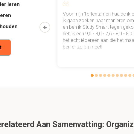
t te behalen.
ler leren
al mn
Voor mijn 1e tentamen haalde ik 
deren
 punten
ik gaan zoeken naar manieren om 
arden voor invoering van strategisch management?
thouden
oon een heel
en ben ik Study Smart tegen gek
 waarmee ik
heb ik een 9,0 - 8,0 - 7,6 - 8,0 - 8,
tudie gewoon
het echt íédereen aan die het maar
erken
ben er zo blij mee!!
t
besluitvorming
ijke voorwaarde voor de invoering van strategische m
m of groep actief aan het proces deel te nemen om de organisat
 onderscheiden bij het invoeringsmodel van strategi
elateerd Aan Samenvatting: Organi
 brainstormsessies