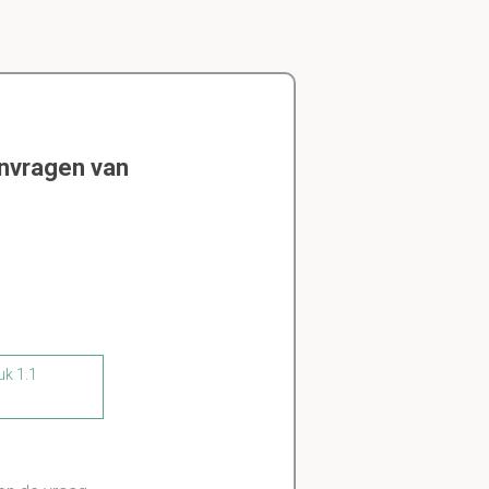
envragen van
uk 1.1