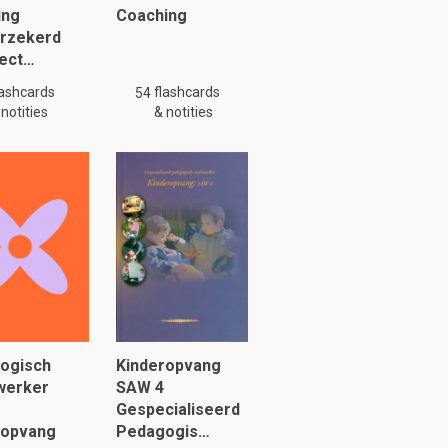
ing
Coaching
erzekerd
fect…
lashcards
flashcards
54
 notities
& notities
ogisch
Kinderopvang
erker
SAW 4
Gespecialiseerd
ropvang
Pedagogis…