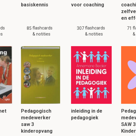
basiskennis
voor coaching
coach
zelfv
en ef
rds
flashcards
flashcards
f
85
307
71
es
& notities
& notities
&
het
Pedagogisch
inleiding in de
Pedag
medewerker
pedagogiek
medew
saw 3
SAW 3
kinderopvang
Kinde