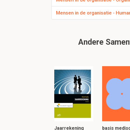
Mensen in de organisatie - Hu
Andere Samenva
Wat is de definitie 
De direct of indirect u
resultaten, die op een 
Om verder te 
Jaarrekening
basis medis