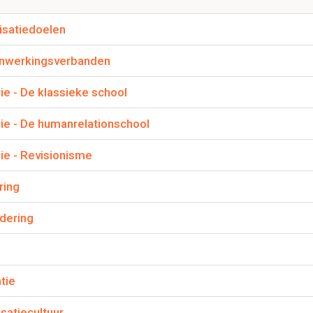
 businessplannen
en permanent proces van strategisch management
isatiedoelen
nwerkingsverbanden
 onderscheiden bij de cyclus van strategisch managem
ie - De klassieke school
get en aanpassen vaardigheden, analyse en strategische besliss
rie - De humanrelationschool
1.2 Missie
rie - Revisionisme
ring
Dit is een preview. Er zijn 2 andere flashcards beschikbaar voor hoofdst
Laat hier meer flashcards zien
adering
mvat een missie?
(= organisatie) voor elkaar en samenleving willen betekenen
e waarde ze willen leveren
tie
 organisatie zich onderscheidt van anderen
met elkaar gedeelde waarden&normen (shared values).
satiecultuur