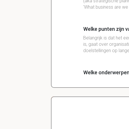
(aka strategische plan
'What business are we 
Welke punten zijn v
Belangrijk is dat het 
is, gaat over organisa
doelstellingen op lange
Welke onderwerpen 
De na te streven doel
met mee- en tegenvall
Wat zijn de verschil
Delano
Strategie geeft op al
terwijl beleid aangeef
Diergeneeskunde