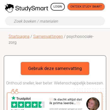
LOGIN
ONTDEK STUDY SMART
Startpagina
/
Samenvattingen
/ psychosociale-
zorg
Gebruik deze samenvatting
Onthoud sneller, leer beter. Wetenschappelijk bewezen.