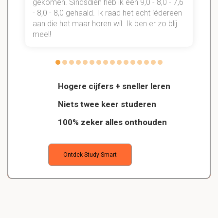
gekomen. Sindsdien heb ik een 9,0 - 8,0 - 7,6
b
- 8,0 - 8,0 gehaald. Ik raad het echt íédereen
aan die het maar horen wil. Ik ben er zo blij
s
mee!!
Hogere cijfers + sneller leren
Niets twee keer studeren
100% zeker alles onthouden
Ontdek Study Smart