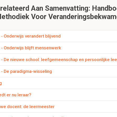
elateerd Aan Samenvatting: Handbo
ethodiek Voor Veranderingsbekwam
cht van Tressel zich op in dit boek?
e professionals in het werkveld nodig hebben om te starten, en
- Onderwijs verandert blijvend
n) ontwikkelen.
 - Onderwijs blijft mensenwerk
1 Van onderwijzen naar begeleiden
 - De nieuwe school: leefgemeenschap en persoonlijke lee
 - De paradigma-wisseling
1.1 Inleiding
g
e inleidende allegorie 'Vliegen'?
dt er nu leraar?
e weergave van het besluit om competentie-gestuurd onderwijs i
gen, om zo tot het kern-thema "zelf-vliegen vereist losgelaten te
euwe docent: de leermeester