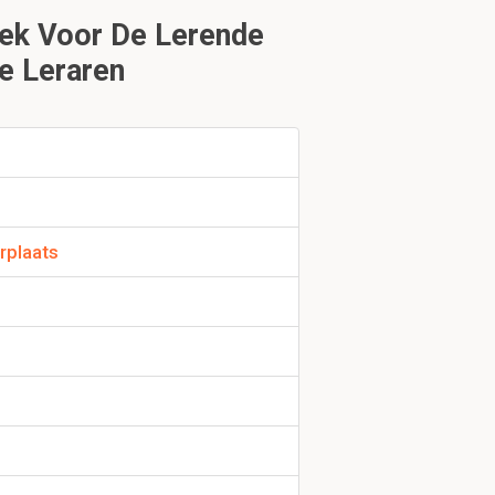
ek Voor De Lerende
e Leraren
 welke de
rplaats
n te voeren,
 worden" te