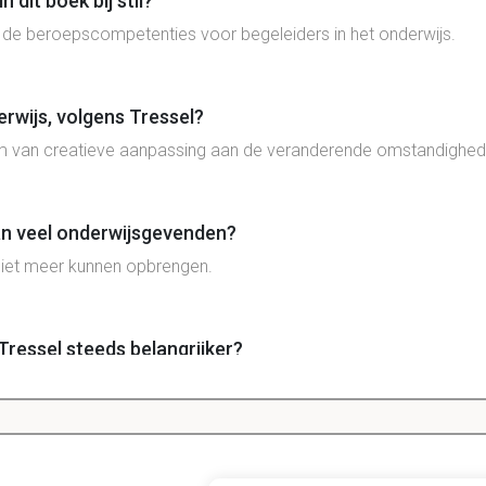
 dit boek bij stil?
n de beroepscompetenties voor begeleiders in het onderwijs.
rwijs, volgens Tressel?
m van creatieve aanpassing aan de veranderende omstandighed
an veel onderwijsgevenden?
n niet meer kunnen opbrengen.
ressel steeds belangrijker?
de vraag hoe onderwijsprofessionals kunnen zorgen dat de pupi
nties die het mogelijk maken om blijvend antwoord te geven op 
men.