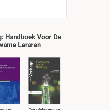
 zorg als
g: Handboek Voor De
kwame Leraren
an het
Grondslagen van