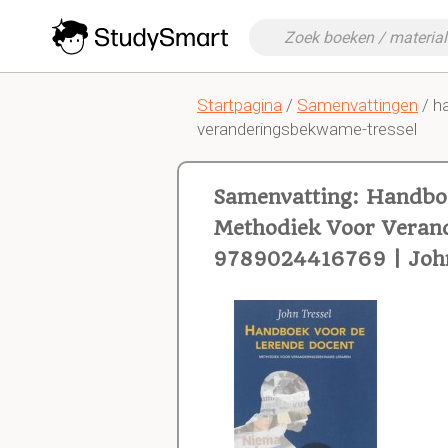
Startpagina
/
Samenvattingen
/ h
veranderingsbekwame-tressel
Samenvatting: Handbo
Methodiek Voor Veran
9789024416769 | John