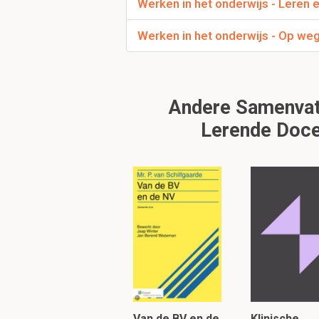
Werken in het onderwijs - Leren 
Wat bedoelt Tresse
Werken in het onderwijs - Op weg
Stimuleer de leerlinge
docent voor de condit
Andere Samenvatt
Om verder te 
Lerende Doce
Van de BV en de
Klinische