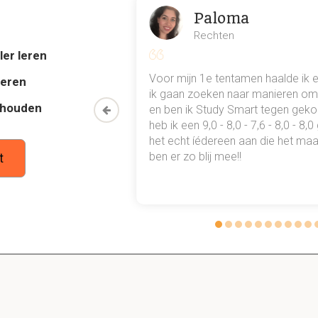
Paloma
 volgens Tressel van onderwijswerkers verwacht?
Rechten
 zijn/worden:
ler leren
ndige, didacticus en pedagoog.
al mn
Voor mijn 1e tentamen haalde ik 
deren
 punten
ik gaan zoeken naar manieren om 
thouden
oon een heel
en ben ik Study Smart tegen gek
0.0 Inleiding
 waarmee ik
heb ik een 9,0 - 8,0 - 7,6 - 8,0 - 8,
tudie gewoon
het echt íédereen aan die het maar
Dit is een preview. Er zijn 1 andere flashcards beschikbaar voor hoofdst
ben er zo blij mee!!
t
Laat hier meer flashcards zien
olgens Tressel op de onderwijswerkers gedaan?
 te ontwikkelen en
isen van de tijd.
re voorwaarde voor het persoonlijk ontwikkelingsproce