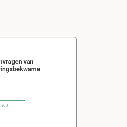
envragen van
eringsbekwame
tuk 0