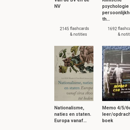
NV
psychologie 
persoonlijkh
th…
flashcards
flashc
2145
1692
& notities
& notit
Nationalisme,
Memo 4/5/6
naties en staten.
leer/opdrac
Europa vanaf…
boek