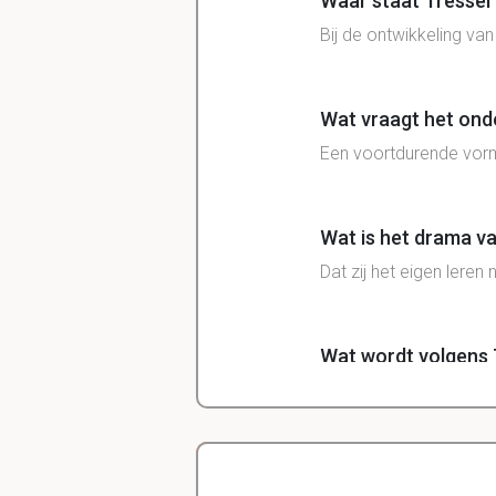
Waar staat Tressel in
Bij de ontwikkeling va
Wat vraagt het onde
Een voortdurende vor
Wat is het drama v
Dat zij het eigen lere
Wat wordt volgens T
Antwoord te geven op 
toegerust met compete
in hun leven tegen ko