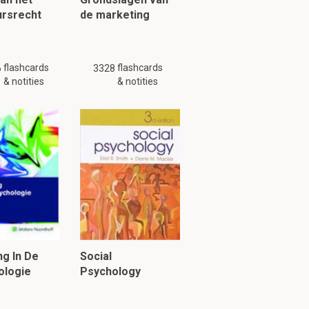
ursrecht
de marketing
flashcards
flashcards
6
3328
& notities
& notities
ng In De
Social
ologie
Psychology