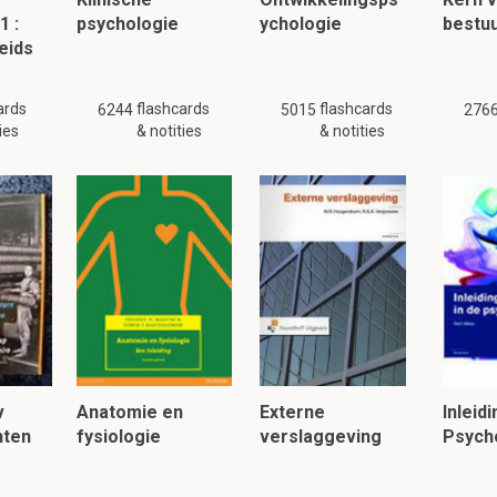
1 :
psychologie
ychologie
bestu
eids
ards
flashcards
flashcards
6244
5015
276
ies
& notities
& notities
v
Anatomie en
Externe
Inleidi
hten
fysiologie
verslaggeving
Psych