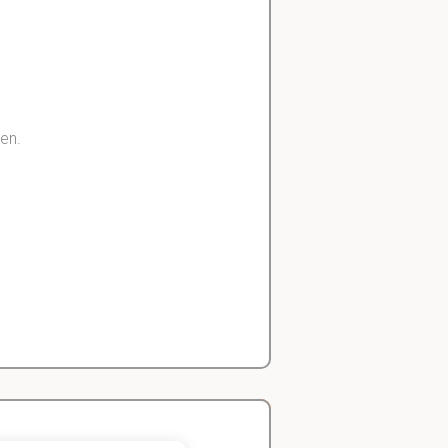
en.
llen worden
vragen die zij