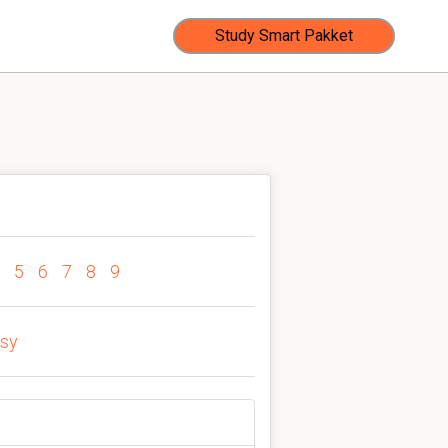
Study Smart Pakket
5
6
7
8
9
sy