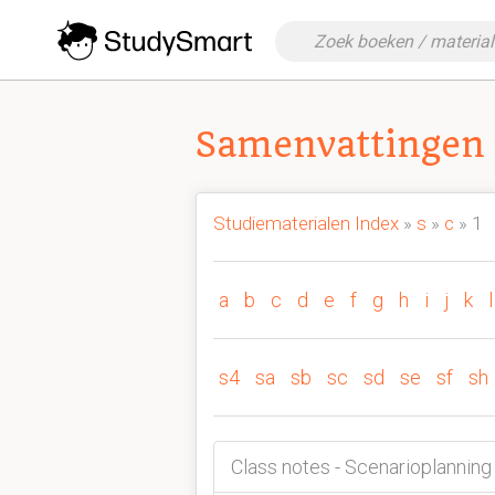
Samenvattingen 
Studiematerialen Index
»
s
»
c
» 1
a
b
c
d
e
f
g
h
i
j
k
l
s4
sa
sb
sc
sd
se
sf
sh
Class notes - Scenarioplanning