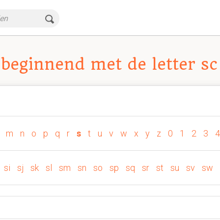
beginnend met de letter sc
m
n
o
p
q
r
s
t
u
v
w
x
y
z
0
1
2
3
4
si
sj
sk
sl
sm
sn
so
sp
sq
sr
st
su
sv
sw