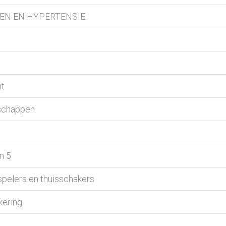
ATEN EN HYPERTENSIE
ht
nschappen
n 5
elers en thuisschakers
kering