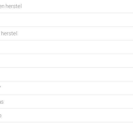
en herstel
 herstel
7
as
o