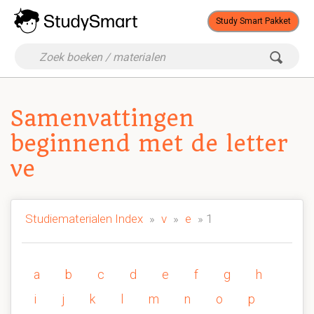
Study Smart Pakket
Samenvattingen
beginnend met de letter
ve
Studiematerialen Index
»
v
»
e
» 1
a
b
c
d
e
f
g
h
i
j
k
l
m
n
o
p