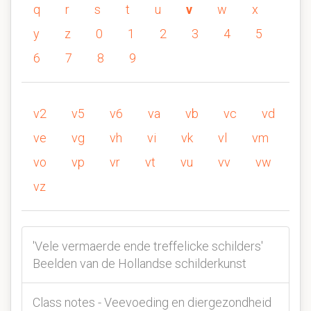
q
r
s
t
u
v
w
x
y
z
0
1
2
3
4
5
6
7
8
9
v2
v5
v6
va
vb
vc
vd
ve
vg
vh
vi
vk
vl
vm
vo
vp
vr
vt
vu
vv
vw
vz
'Vele vermaerde ende treffelicke schilders'
Beelden van de Hollandse schilderkunst
Class notes - Veevoeding en diergezondheid