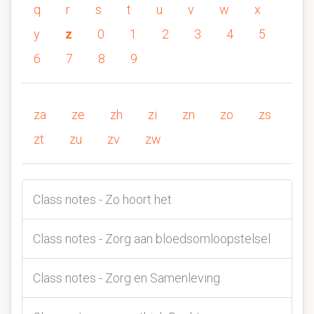
q
r
s
t
u
v
w
x
y
z
0
1
2
3
4
5
6
7
8
9
za
ze
zh
zi
zn
zo
zs
zt
zu
zv
zw
Class notes - Zo hoort het
Class notes - Zorg aan bloedsomloopstelsel
Class notes - Zorg en Samenleving