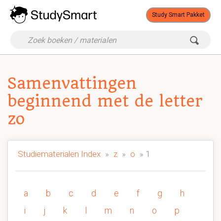
Study Smart Pakket
Samenvattingen
beginnend met de letter
zo
Studiematerialen Index
»
z
»
o
» 1
a
b
c
d
e
f
g
h
i
j
k
l
m
n
o
p