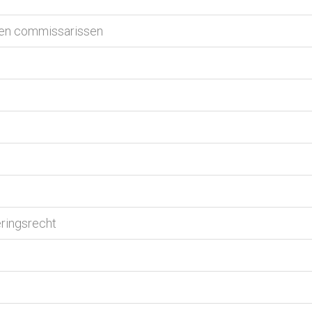
 en commissarissen
eringsrecht