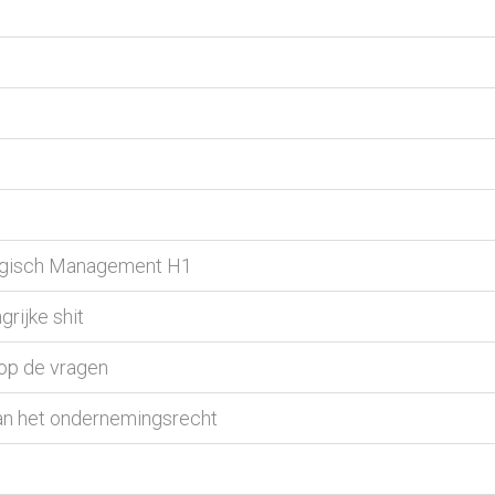
tegisch Management H1
rijke shit
op de vragen
an het ondernemingsrecht