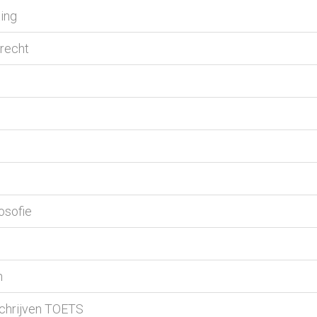
ting
 recht
osofie
n
 schrijven TOETS