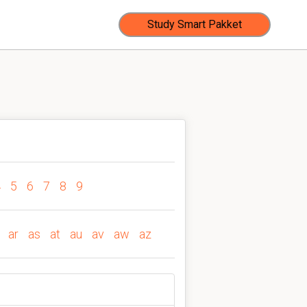
Study Smart Pakket
4
5
6
7
8
9
ar
as
at
au
av
aw
az