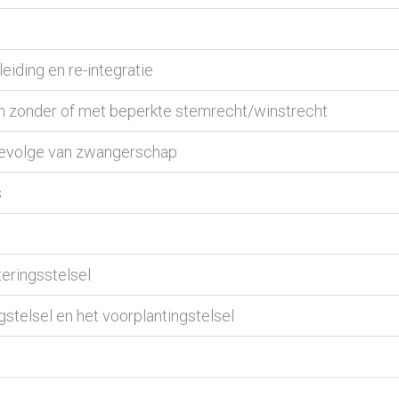
eiding en re-integratie
n zonder of met beperkte stemrecht/winstrecht
gevolge van zwangerschap
s
eringsstelsel
stelsel en het voorplantingstelsel