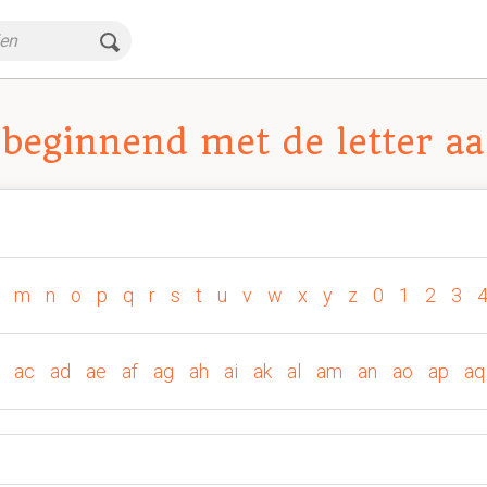
beginnend met de letter aa
m
n
o
p
q
r
s
t
u
v
w
x
y
z
0
1
2
3
ac
ad
ae
af
ag
ah
ai
ak
al
am
an
ao
ap
aq