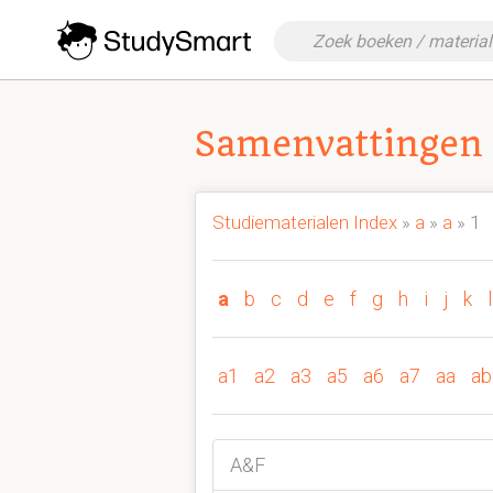
Samenvattingen 
Studiematerialen Index
»
a
»
a
» 1
a
b
c
d
e
f
g
h
i
j
k
l
a1
a2
a3
a5
a6
a7
aa
ab
A&F